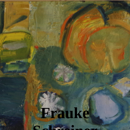
Startseite
Malerei
Grafik
Über mich
Frauke
Kontakt